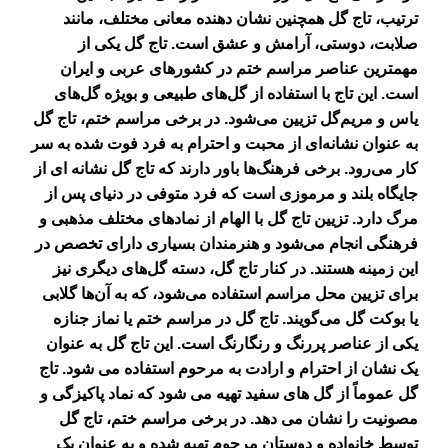
ترتیب، تاج گل همچنین نشان دهنده معانی مختلف، مانند
صلابت، دوستی، آرامش و عشق است.
تاج گل یکی از
مهمترین عناصر مراسم ختم در کشورهای عربی و ایران
است. این تاج با استفاده از گل‌های طبیعی و بویژه گل‌های
یاس و مریم‌گل تزیین می‌شود. در برخی مراسم ختم، تاج گل
به عنوان نشانه‌ای از محبت و احترام به فرد فوت شده به سر
کار می‌رود. برخی فرهنگ‌ها باور دارند که تاج گل نشانه ای از
جایگاه بلند و مرموزی است که فرد متوفی در دنیای پس از
مرگ دارد. تزیین تاج گل با الهام از نمادهای مختلف مذهبی و
فرهنگی انجام می‌شود و هنرمندان بسیاری دارای تخصص در
این زمینه هستند. در کنار تاج گل، دسته گل‌های دیگری نیز
برای تزیین محل مراسم استفاده می‌شود، که به آن‌ها گلابی
یا بوکت گل می‌گویند.
تاج گل در مراسم ختم یا نماز جنازه
یکی از عناصر پررنگ و رنگارنگ است. این تاج گل به عنوان
یک نشان از احترام و ارادت به مرحوم استفاده می شود. تاج
گل عموماً از گل های سفید تهیه می شود که نماد پاکیزگی و
مصونیت را نشان می دهد. در برخی مراسم ختم، تاج گل
توسط خانواده و دوستان مرحوم تهیه شده و به عنوان یک