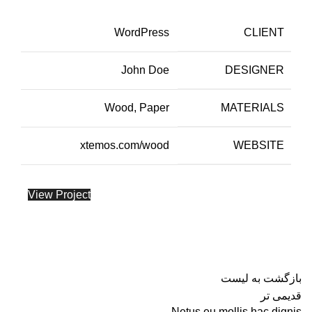
WordPress
CLIENT
John Doe
DESIGNER
Wood, Paper
MATERIALS
xtemos.com/wood
WEBSITE
View Project
بازگشت به لیست
قدیمی تر
Netus eu mollis hac dignis