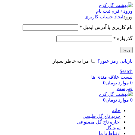
ورود / فرم ثبت نام
ورود
ایجاد حساب کاربری
نام کاربری یا آدرس ایمیل
*
گذرواژه
*
ورود
بازیابی رمز عبور؟
مرا به خاطر بسپار
Search
لیست علاقه مندی ها
0
موارد
تومان
0
فهرست
0
موارد
تومان
0
خانه
خرید تاج گل طبیعی
اجاره تاج گل مصنوعی
سبد گل
ارتباط با ما