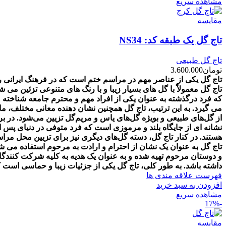
مشاهده سریع
مقایسه
تاج گل یک طبقه کد: NS34
تاج گل طبیعی
تومان
3.600.000
تاج گل یکی از عناصر مهم در مراسم ختم است که در فرهنگ ایرانی روا
تاج گل معمولاً با گل های بسیار زیبا و با رنگ های متنوعی تزئین م
که فرد درگذشته به عنوان یکی از افراد مهم و محترم جامعه شناخته 
می گیرد. به این ترتیب، تاج گل همچنین نشان دهنده معانی مختلف، 
از گل‌های طبیعی و بویژه گل‌های یاس و مریم‌گل تزیین می‌شود. در بر
نشانه ای از جایگاه بلند و مرموزی است که فرد متوفی در دنیای پس ا
هستند. در کنار تاج گل، دسته گل‌های دیگری نیز برای تزیین محل مراسم
تاج گل به عنوان یک نشان از احترام و ارادت به مرحوم استفاده می ش
و دوستان مرحوم تهیه شده و به عنوان یک هدیه به کلیه شرکت کنندگا
داشته باشد. به طور کلی، تاج گل یکی از جزئیات زیبا و حماسی است ک
فهرست علاقه مندی ها
افزودن به سبد خرید
مشاهده سریع
-17%
مقایسه