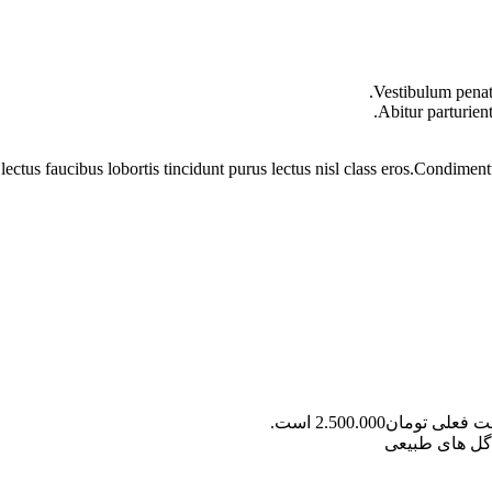
Vestibulum penati
Abitur parturien
lectus faucibus lobortis tincidunt purus lectus nisl class eros.Condime
علی تومان2.500.000 است.