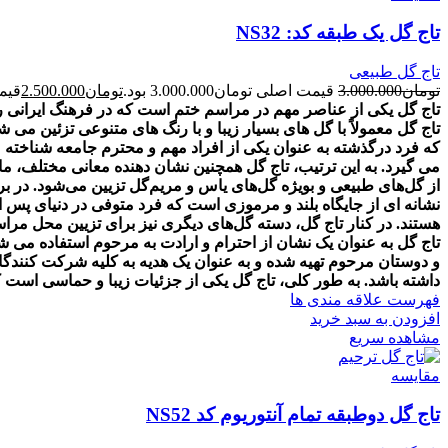
تاج گل یک طبقه کد: NS32
تاج گل طبیعی
تومان
3.000.000
قیمت اصلی تومان3.000.000 بود.
تومان
2.500.000
قیمت ف
تاج گل یکی از عناصر مهم در مراسم ختم است که در فرهنگ ایرانی روا
تاج گل معمولاً با گل های بسیار زیبا و با رنگ های متنوعی تزئین م
که فرد درگذشته به عنوان یکی از افراد مهم و محترم جامعه شناخته 
می گیرد. به این ترتیب، تاج گل همچنین نشان دهنده معانی مختلف، 
از گل‌های طبیعی و بویژه گل‌های یاس و مریم‌گل تزیین می‌شود. در بر
نشانه ای از جایگاه بلند و مرموزی است که فرد متوفی در دنیای پس ا
هستند. در کنار تاج گل، دسته گل‌های دیگری نیز برای تزیین محل مراسم
تاج گل به عنوان یک نشان از احترام و ارادت به مرحوم استفاده می ش
و دوستان مرحوم تهیه شده و به عنوان یک هدیه به کلیه شرکت کنندگا
داشته باشد. به طور کلی، تاج گل یکی از جزئیات زیبا و حماسی است ک
فهرست علاقه مندی ها
افزودن به سبد خرید
مشاهده سریع
مقایسه
تاج گل دوطبقه تمام آنتوریوم کد NS52