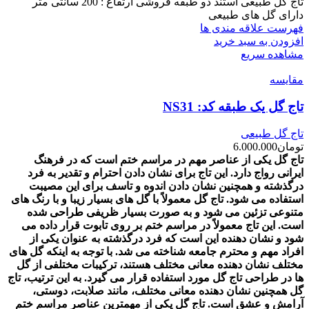
تاج گل طبیعی استند دو طبقه فروشی ارتفاع : 200 سانتی متر
دارای گل های طبیعی
فهرست علاقه مندی ها
افزودن به سبد خرید
مشاهده سریع
مقایسه
تاج گل یک طبقه کد: NS31
تاج گل طبیعی
تومان
6.000.000
تاج گل یکی از عناصر مهم در مراسم ختم است که در فرهنگ
ایرانی رواج دارد. این تاج برای نشان دادن احترام و تقدیر به فرد
درگذشته و همچنین نشان دادن اندوه و تاسف برای این مصیبت
استفاده می شود. تاج گل معمولاً با گل های بسیار زیبا و با رنگ های
متنوعی تزئین می شود و به صورت بسیار ظریفی طراحی شده
است. این تاج معمولاً در مراسم ختم بر روی تابوت قرار داده می
شود و نشان دهنده این است که فرد درگذشته به عنوان یکی از
افراد مهم و محترم جامعه شناخته می شد. با توجه به اینکه گل های
مختلف نشان دهنده معانی مختلف هستند، ترکیبات مختلفی از گل
ها در طراحی تاج گل مورد استفاده قرار می گیرد. به این ترتیب، تاج
گل همچنین نشان دهنده معانی مختلف، مانند صلابت، دوستی،
آرامش و عشق است.
تاج گل یکی از مهمترین عناصر مراسم ختم