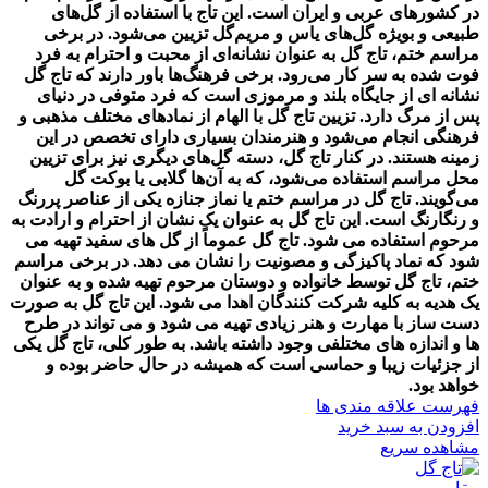
در کشورهای عربی و ایران است. این تاج با استفاده از گل‌های
طبیعی و بویژه گل‌های یاس و مریم‌گل تزیین می‌شود. در برخی
مراسم ختم، تاج گل به عنوان نشانه‌ای از محبت و احترام به فرد
فوت شده به سر کار می‌رود. برخی فرهنگ‌ها باور دارند که تاج گل
نشانه ای از جایگاه بلند و مرموزی است که فرد متوفی در دنیای
پس از مرگ دارد. تزیین تاج گل با الهام از نمادهای مختلف مذهبی و
فرهنگی انجام می‌شود و هنرمندان بسیاری دارای تخصص در این
زمینه هستند. در کنار تاج گل، دسته گل‌های دیگری نیز برای تزیین
محل مراسم استفاده می‌شود، که به آن‌ها گلابی یا بوکت گل
می‌گویند.
تاج گل در مراسم ختم یا نماز جنازه یکی از عناصر پررنگ
و رنگارنگ است. این تاج گل به عنوان یک نشان از احترام و ارادت به
مرحوم استفاده می شود. تاج گل عموماً از گل های سفید تهیه می
شود که نماد پاکیزگی و مصونیت را نشان می دهد. در برخی مراسم
ختم، تاج گل توسط خانواده و دوستان مرحوم تهیه شده و به عنوان
یک هدیه به کلیه شرکت کنندگان اهدا می شود. این تاج گل به صورت
دست ساز با مهارت و هنر زیادی تهیه می شود و می تواند در طرح
ها و اندازه های مختلفی وجود داشته باشد. به طور کلی، تاج گل یکی
از جزئیات زیبا و حماسی است که همیشه در حال حاضر بوده و
خواهد بود.
فهرست علاقه مندی ها
افزودن به سبد خرید
مشاهده سریع