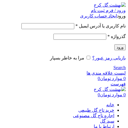
ورود / فرم ثبت نام
ورود
ایجاد حساب کاربری
نام کاربری یا آدرس ایمیل
*
گذرواژه
*
ورود
بازیابی رمز عبور؟
مرا به خاطر بسپار
Search
لیست علاقه مندی ها
0
موارد
تومان
0
فهرست
0
موارد
تومان
0
خانه
خرید تاج گل طبیعی
اجاره تاج گل مصنوعی
سبد گل
ارتباط با ما