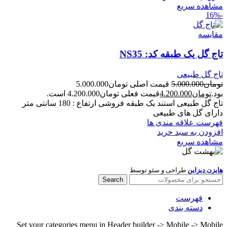
مشاهده سریع
-16%
مقایسه
تاج گل یک طبقه کد: NS35
تاج گل طبیعی
تومان
5.000.000
قیمت اصلی تومان5.000.000
بود.
تومان
4.200.000
قیمت فعلی تومان4.200.000 است.
تاج گل طبیعی استند یک طبقه فروشی ارتفاع : 180 سانتی متر
دارای گل های طبیعی
فهرست علاقه مندی ها
افزودن به سبد خرید
مشاهده سریع
هایزن دیزاین
طراحی و سئو توسط
Search
فهرست
دسته بندی
Set your categories menu in Header builder -> Mobile -> Mobile