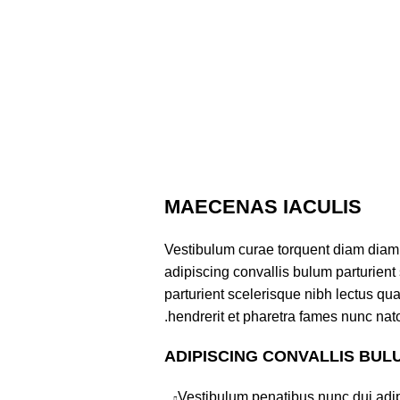
MAECENAS IACULIS
Vestibulum curae torquent diam diam
adipiscing convallis bulum parturient 
parturient scelerisque nibh lectus q
hendrerit et pharetra fames nunc nat
ADIPISCING CONVALLIS BUL
Vestibulum penatibus nunc dui adip