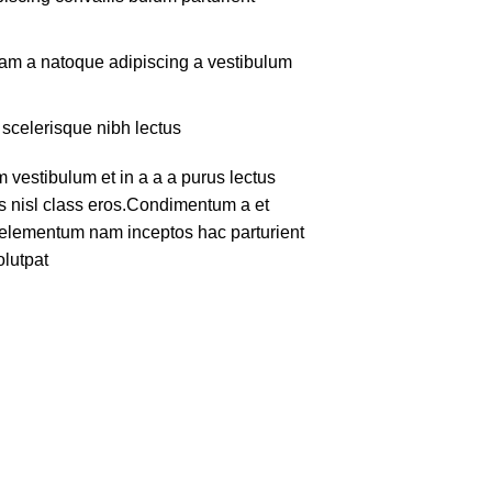
quam a natoque adipiscing a vestibulum
 scelerisque nibh lectus.
vestibulum et in a a a purus lectus
tus nisl class eros.Condimentum a et
e elementum nam inceptos hac parturient
lutpat.