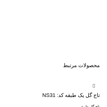
محصولات مرتبط
تاج گل یک طبقه کد: NS31
تاج گل طبیعی