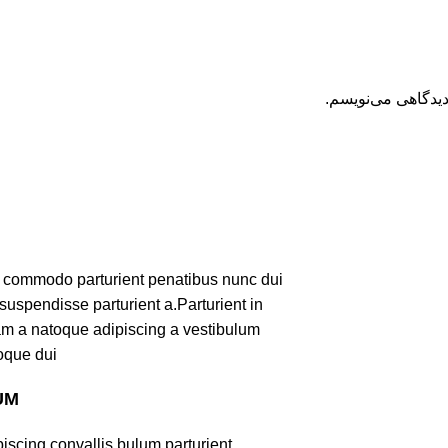
دیدگاهی می‌نویسم.
 commodo parturient penatibus nunc dui
suspendisse parturient a.Parturient in
uam a natoque adipiscing a vestibulum
oque dui.
UM
iscing convallis bulum parturient