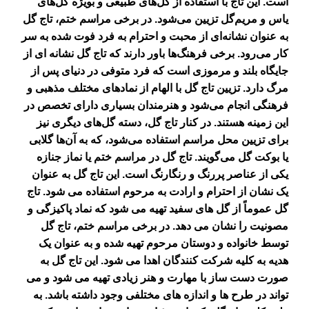
است. این تاج با استفاده از گل‌های طبیعی و بویژه گل‌های
یاس و مریم‌گل تزیین می‌شود. در برخی مراسم ختم، تاج گل
به عنوان نشانه‌ای از محبت و احترام به فرد فوت شده به سر
کار می‌رود. برخی فرهنگ‌ها باور دارند که تاج گل نشانه ای از
جایگاه بلند و مرموزی است که فرد متوفی در دنیای پس از
مرگ دارد. تزیین تاج گل با الهام از نمادهای مختلف مذهبی و
فرهنگی انجام می‌شود و هنرمندان بسیاری دارای تخصص در
این زمینه هستند. در کنار تاج گل، دسته گل‌های دیگری نیز
برای تزیین محل مراسم استفاده می‌شود، که به آن‌ها گلابی
یا بوکت گل می‌گویند.
تاج گل در مراسم ختم یا نماز جنازه
یکی از عناصر پررنگ و رنگارنگ است. این تاج گل به عنوان
یک نشان از احترام و ارادت به مرحوم استفاده می شود. تاج
گل عموماً از گل های سفید تهیه می شود که نماد پاکیزگی و
مصونیت را نشان می دهد. در برخی مراسم ختم، تاج گل
توسط خانواده و دوستان مرحوم تهیه شده و به عنوان یک
هدیه به کلیه شرکت کنندگان اهدا می شود. این تاج گل به
صورت دست ساز با مهارت و هنر زیادی تهیه می شود و می
تواند در طرح ها و اندازه های مختلفی وجود داشته باشد. به