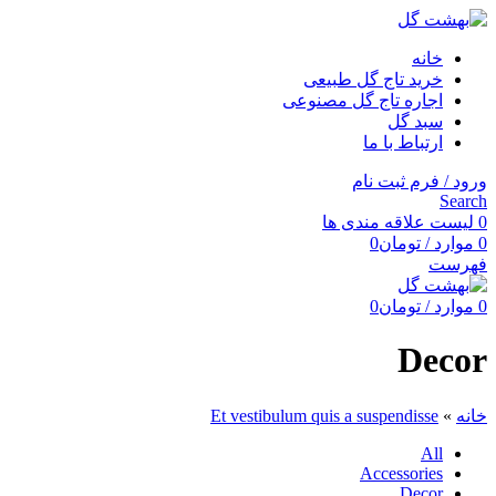
خانه
خرید تاج گل طبیعی
اجاره تاج گل مصنوعی
سبد گل
ارتباط با ما
ورود / فرم ثبت نام
Search
0
لیست علاقه مندی ها
0
موارد
/
تومان
0
فهرست
0
موارد
/
تومان
0
Decor
خانه
»
Et vestibulum quis a suspendisse
All
Accessories
Decor